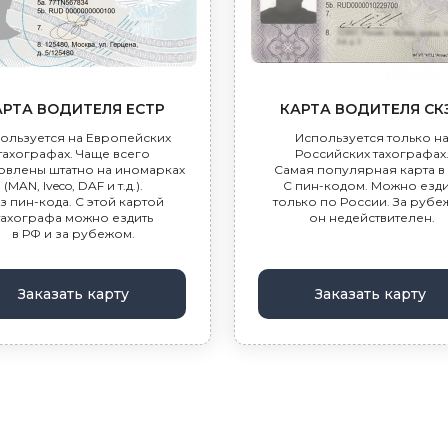
АРТА ВОДИТЕЛЯ ЕСТР
КАРТА ВОДИТЕЛЯ СК
ользуется на Европейских
Используется только н
тахографах. Чаще всего
Российских тахографах
овлены штатно на иномарках
Самая популярная карта в
(MAN, Iveco, DAF и т.д.).
С пин-кодом. Можно езди
з пин-кода. С этой картой
только по России. За руб
тахографа можно ездить
он недействителен.
в РФ и за рубежом.
Заказать карту
Заказать карту