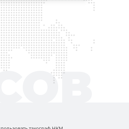
СОВ
спользовать тахограф НКМ