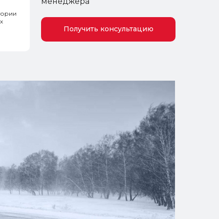
менеджера
тории
х
Получить консультацию