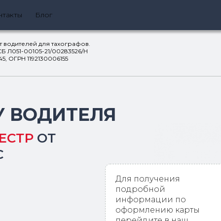
нтакты
Блог
т водителей для тахографов.
Б Л051-00105-21/00283526/Н
 ОГРН 1192130006155​​​​​​​
У ВОДИТЕЛЯ
ЕСТР
ОТ
С
Для получения
подробной
информации по
оформлению карты
перейдите в наш