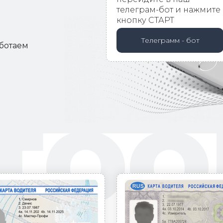
телеграм-бот и нажмите
кнопку СТАРТ
Телеграмм - бот
аботаем
ТОО