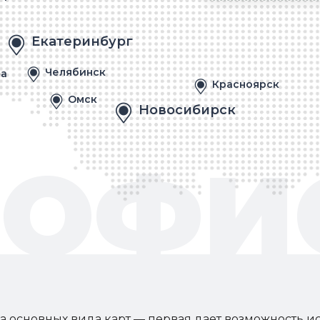
Екатеринбург
Челябинск
а
Красноярск
Омск
Новосибирск
 ОФИ
ва основных вида карт — первая дает возможность и